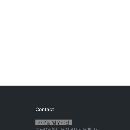
Contact
사무실 업무시간
수/금/토/일 : 오전 9시 ~ 오후 3시