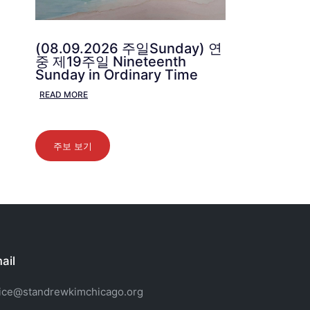
(08.09.2026 주일Sunday) 연
중 제19주일 Nineteenth
Sunday in Ordinary Time
READ MORE
주보 보기
ail
fice@standrewkimchicago.org