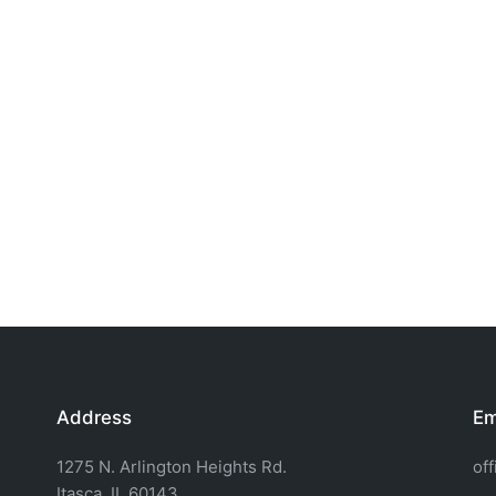
Address
Em
1275 N. Arlington Heights Rd.
of
Itasca, IL 60143