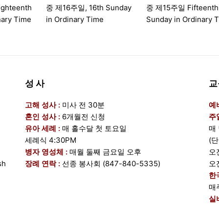
ghteenth
중 제16주일, 16th Sunday
중 제15주일 Fifteenth
nary Time
in Ordinary Time
Sunday in Ordinary 
성 사
교
고해 성사 :
미사 전 30분
예
혼인 성사 :
6개월전 신청
주
유아 세례 :
매 홀수달 첫 토요일
매
세례식 4:30PM
(
병자 영성체 :
매월 둘째 금요일 오후
오전
sh
장례 연락 :
선종 봉사회 (847-840-5335)
오전
한
매
실