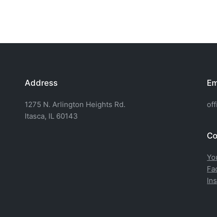
Address
Em
1275 N. Arlington Heights Rd.
of
Itasca, IL 60143
Co
Yo
Fa
In