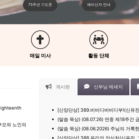
75주년 기도문
예비신자 안내
매일 미사
활동 단체
게시판
신부님 메세지
ghteenth
[신앙단상] 389.비비디바비디부!(신유진
(말씀 묵상) (08.07.26) 연중 제18주간
(조부모와 노인의
(말씀 묵상) (08.06.2026) 주님의 거
[신앙단상] 388.우리의 안식처(신유진,