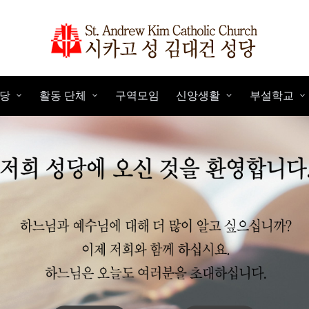
당
활동 단체
구역모임
신앙생활
부설학교