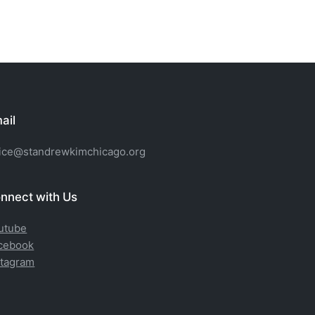
ail
fice@standrewkimchicago.org
nnect with Us
utube
cebook
stagram