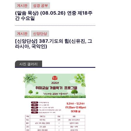
게시판
성경 공부
(말씀 묵상) (08.05.26) 연중 제18주
간 수요일
게시판
신앙단상
[신앙단상] 387.기도의 힘(신유진, 그
라시아, 국악인)
사진 갤러리