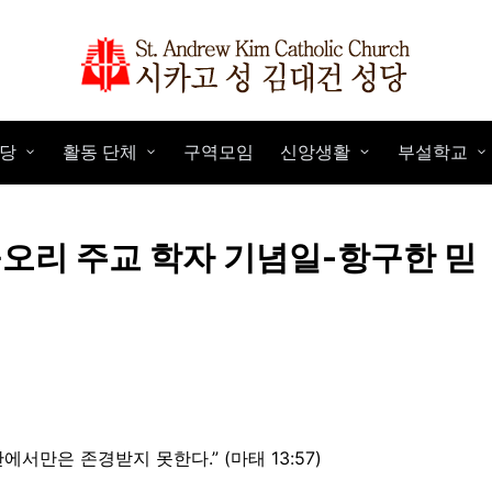
당
활동 단체
구역모임
신앙생활
부설학교
구오리 주교 학자 기념일-항구한 믿
만은 존경받지 못한다.” (마태 13:57)