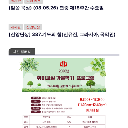
게시판
성경 공부
(말씀 묵상) (08.05.26) 연중 제18주간 수요일
게시판
신앙단상
[신앙단상] 387.기도의 힘(신유진, 그라시아, 국악인)
사진 갤러리