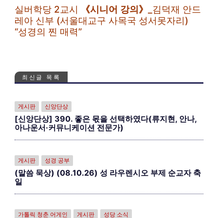
실버학당 2교시
《시니어 강의》
_김덕재 안드
레아 신부 (서울대교구 사목국 성서못자리)
“성경의 찐 매력”
최신글 목록
게시판
신앙단상
[신앙단상] 390. 좋은 몫을 선택하였다(류지현, 안나,
아나운서·커뮤니케이션 전문가)
게시판
성경 공부
(말씀 묵상) (08.10.26) 성 라우렌시오 부제 순교자 축
일
가톨릭 청춘 어게인
게시판
성당 소식