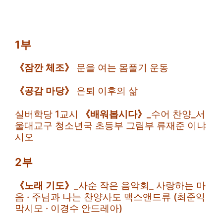
1부
《잠깐 체조》
문을 여는 몸풀기 운동
《공감 마당》
은퇴 이후의 삶
실버학당 1교시
《배워봅시다》
_수어 찬양_서
울대교구 청소년국 초등부 그림부 류재준 이냐
시오
2부
《노래 기도》
_사순 작은 음악회_ 사랑하는 마
음 · 주님과 나는 찬양사도 맥스앤드류 (최준익
막시모 · 이경수 안드레아)