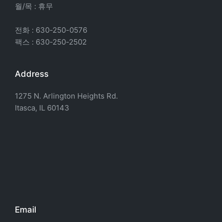
월/목 : 휴무
전화 : 630-250-0576
팩스 : 630-250-2502
Address
1275 N. Arlington Heights Rd.
Itasca, IL 60143
Email