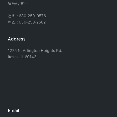
월/목 : 휴무
전화 : 630-250-0576
팩스 : 630-250-2502
Address
1275 N. Arlington Heights Rd.
Itasca, IL 60143
Email