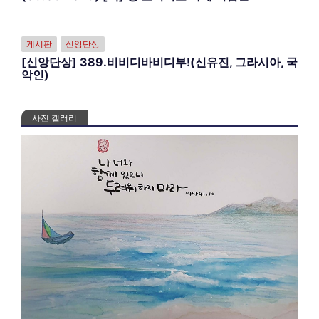
게시판
신앙단상
[신앙단상] 389.비비디바비디부!(신유진, 그라시아, 국
악인)
사진 갤러리