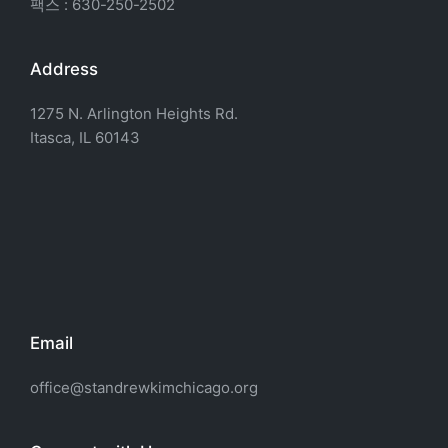
팩스 : 630-250-2502
Address
1275 N. Arlington Heights Rd.
Itasca, IL 60143
Email
office@standrewkimchicago.org