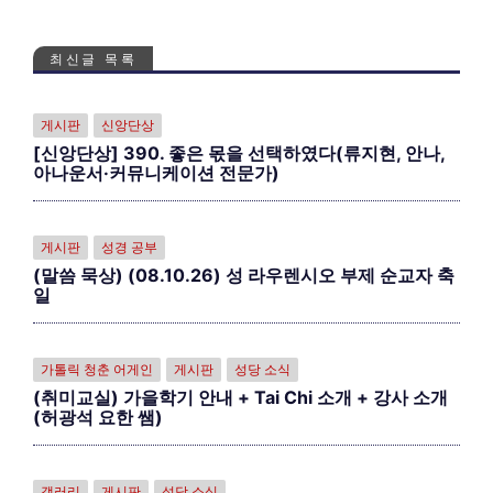
최신글 목록
게시판
신앙단상
[신앙단상] 390. 좋은 몫을 선택하였다(류지현, 안나,
아나운서·커뮤니케이션 전문가)
게시판
성경 공부
(말씀 묵상) (08.10.26) 성 라우렌시오 부제 순교자 축
일
가톨릭 청춘 어게인
게시판
성당 소식
(취미교실) 가을학기 안내 + Tai Chi 소개 + 강사 소개
(허광석 요한 쌤)
갤러리
게시판
성당 소식