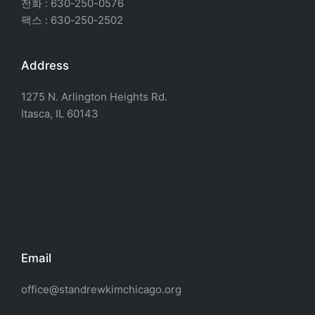
전화 : 630-250-0576
팩스 : 630-250-2502
Address
1275 N. Arlington Heights Rd.
Itasca, IL 60143
Email
office@standrewkimchicago.org