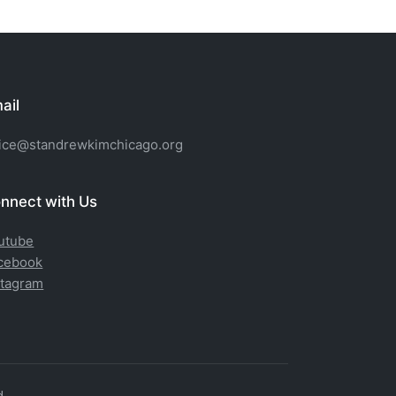
ail
fice@standrewkimchicago.org
nnect with Us
utube
cebook
stagram
d.