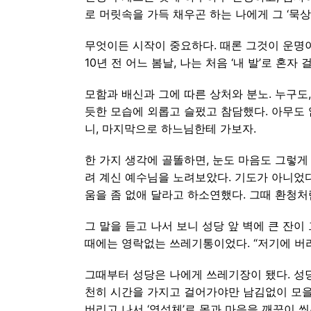
로 머릿속을 가득 채우곤 하는 나에게 그 ‘묵상
무엇이든 시작이 중요하다. 때론 그것이 운명이
10년 전 어느 봄날, 나는 처음 ‘내 발’로 혼
모함과 배신과 그에 따른 상처와 분노. 누구도
듯한 모습에 외롭고 슬펐고 참담했다. 아무도 없
니, 마지막으로 하느님한테 가보자.
한 가지 생각에 골똘하면, 눈도 마음도 그렇게
려 계신 예수님을 노려보았다. 기도가 아니었다
움을 좀 없애 달라고 하소연했다. 그때 환청처럼 
그 말을 듣고 나서 보니 성당 앞 벽에 큰 잔이
때에는 영락없는 쓰레기통이었다. “저기에 버
그때부터 성당은 나에게 쓰레기장이 됐다. 성당
천히 시간을 가지고 걸어가야만 남김없이 모을 
버리고 나서 ‘영성체’로 몸과 마음을 깨끗이 씻