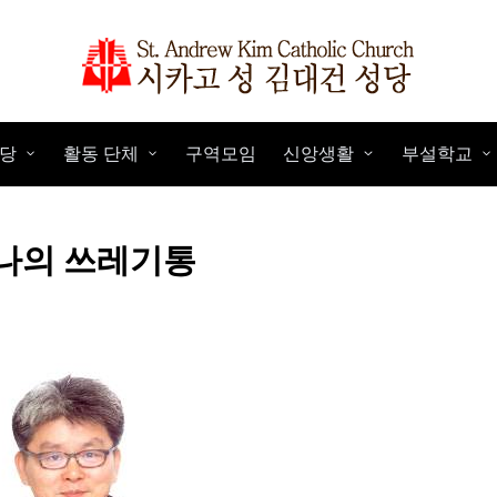
당
활동 단체
구역모임
신앙생활
부설학교
은 나의 쓰레기통