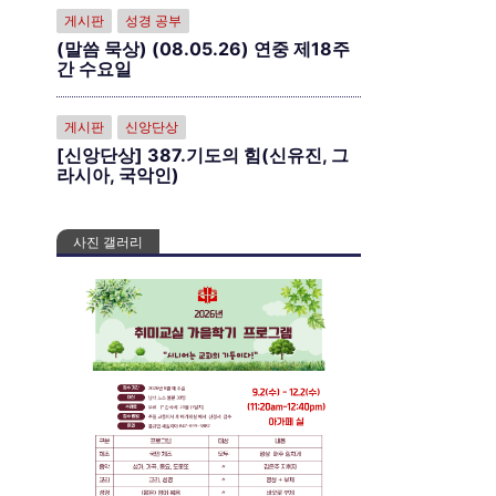
게시판
성경 공부
(말씀 묵상) (08.05.26) 연중 제18주
간 수요일
게시판
신앙단상
[신앙단상] 387.기도의 힘(신유진, 그
라시아, 국악인)
사진 갤러리