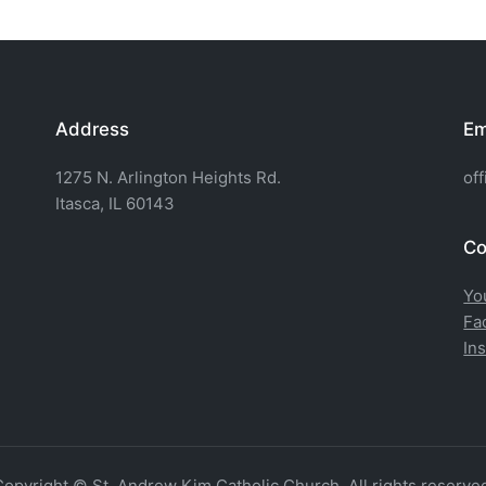
Address
Em
1275 N. Arlington Heights Rd.
of
Itasca, IL 60143
Co
Yo
Fa
In
opyright © St. Andrew Kim Catholic Church. All rights reserve