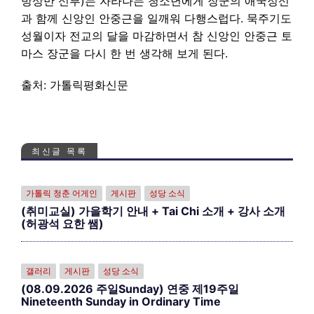
방상만 신부)는 자라나는 청소년에게 장군의 애국정신
과 함께 신앙인 안중근을 일깨워 다행스럽다. 묵주기도
성월이자 전교의 달을 마감하면서 참 신앙인 안중근 토
마스 장군을 다시 한 번 생각해 보게 된다.
출처: 가톨릭평화신문
최신글 목록
가톨릭 청춘 어게인
게시판
성당 소식
(취미교실) 가을학기 안내 + Tai Chi 소개 + 강사 소개
(허광석 요한 쌤)
갤러리
게시판
성당 소식
(08.09.2026 주일Sunday) 연중 제19주일
Nineteenth Sunday in Ordinary Time