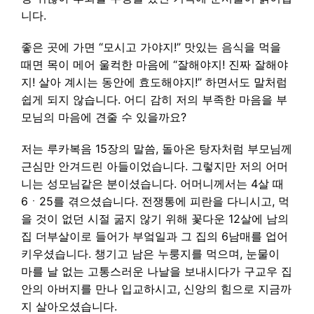
니다.
좋은 곳에 가면 “모시고 가야지!” 맛있는 음식을 먹을
때면 목이 메어 울컥한 마음에 “잘해야지! 진짜 잘해야
지! 살아 계시는 동안에 효도해야지!” 하면서도 말처럼
쉽게 되지 않습니다. 어디 감히 저의 부족한 마음을 부
모님의 마음에 견줄 수 있을까요?
저는 루카복음 15장의 말씀, 돌아온 탕자처럼 부모님께
근심만 안겨드린 아들이었습니다. 그렇지만 저의 어머
니는 성모님같은 분이셨습니다. 어머니께서는 4살 때
6ㆍ25를 겪으셨습니다. 전쟁통에 피란을 다니시고, 먹
을 것이 없던 시절 굶지 않기 위해 꽃다운 12살에 남의
집 더부살이로 들어가 부엌일과 그 집의 6남매를 업어
키우셨습니다. 챙기고 남은 누룽지를 먹으며, 눈물이
마를 날 없는 고통스러운 나날을 보내시다가 구교우 집
안의 아버지를 만나 입교하시고, 신앙의 힘으로 지금까
지 살아오셨습니다.