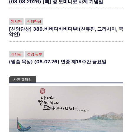
(08.08.2026) [백] 성 도미니코 사제 기념일
게시판
신앙단상
[신앙단상] 389.비비디바비디부!(신유진, 그라시아, 국
악인)
게시판
성경 공부
(말씀 묵상) (08.07.26) 연중 제18주간 금요일
사진 갤러리