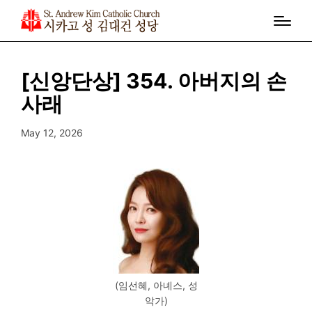
[신앙단상] 354. 아버지의 손
사래
May 12, 2026
(임선혜, 아녜스, 성
악가)