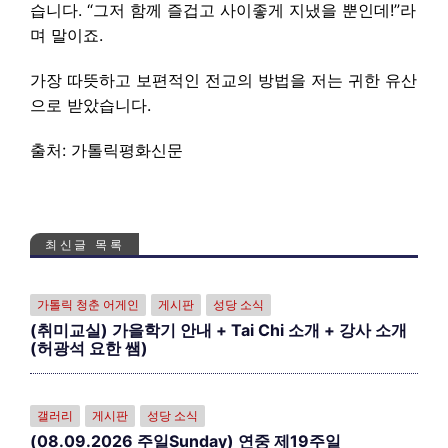
습니다. “그저 함께 즐겁고 사이좋게 지냈을 뿐인데!”라
며 말이죠.
가장 따뜻하고 보편적인 전교의 방법을 저는 귀한 유산
으로 받았습니다.
출처: 가톨릭평화신문
최신글 목록
가톨릭 청춘 어게인
게시판
성당 소식
(취미교실) 가을학기 안내 + Tai Chi 소개 + 강사 소개
(허광석 요한 쌤)
갤러리
게시판
성당 소식
(08.09.2026 주일Sunday) 연중 제19주일