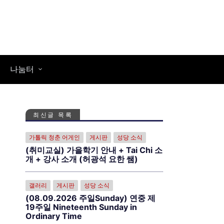
나눔터
최신글 목록
가톨릭 청춘 어게인
게시판
성당 소식
(취미교실) 가을학기 안내 + Tai Chi 소
개 + 강사 소개 (허광석 요한 쌤)
갤러리
게시판
성당 소식
(08.09.2026 주일Sunday) 연중 제
19주일 Nineteenth Sunday in
Ordinary Time