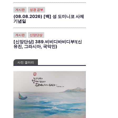
게시판
성경 공부
(08.08.2026) [백] 성 도미니코 사제
기념일
게시판
신앙단상
[신앙단상] 389.비비디바비디부!(신
유진, 그라시아, 국악인)
티
사진 갤러리