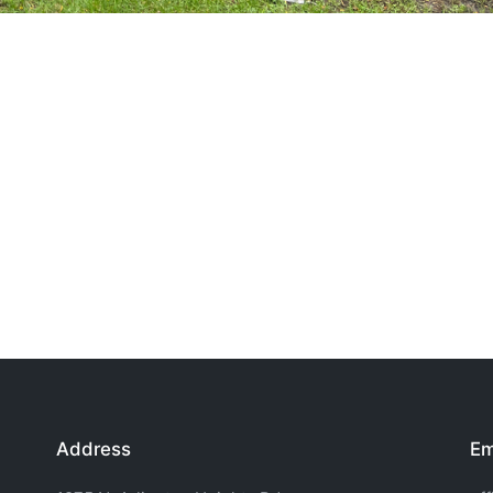
Address
Em