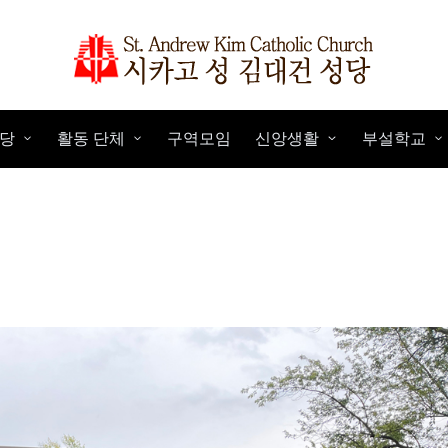
당
활동 단체
구역모임
신앙생활
부설학교