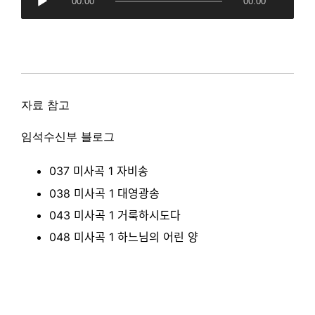
00:00
00:00
u
d
i
o
P
l
자료 참고
a
y
임석수신부 블로그
e
r
037 미사곡 1 자비송
038 미사곡 1 대영광송
043 미사곡 1 거룩하시도다
048 미사곡 1 하느님의 어린 양