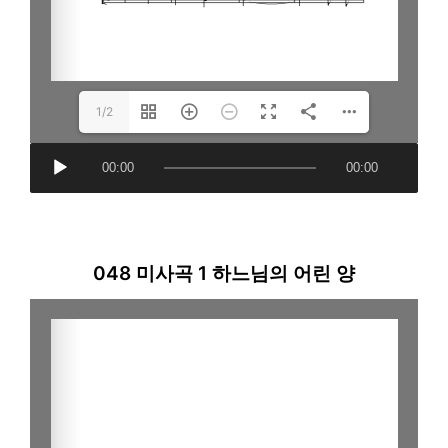
1/2
A
00:00
00:00
u
d
i
o
048 미사곡 1 하느님의 어린 양
P
l
a
y
e
r