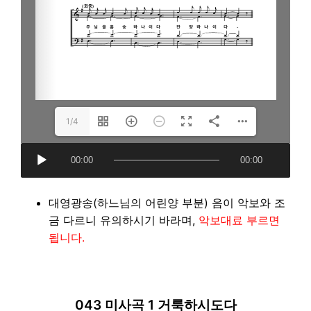
1/4
A
00:00
00:00
u
d
i
대영광송(하느님의 어린양 부분) 음이 악보와 조
o
금 다르니 유의하시기 바라며,
악보대료 부르면
P
됩니다.
l
a
y
043 미사곡 1 거룩하시도다
e