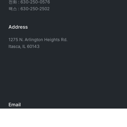
전화 : 630-250-0576
팩스 : 630-250-2502
Address
1275 N. Arlington Heights Rd.
Itasca, IL 60143
Email
office@standrewkimchicago.org