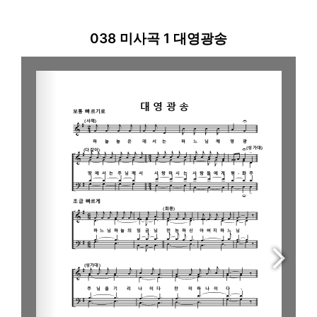
i
o
038 미사곡 1 대영광송
P
l
a
y
e
r