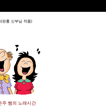
석판홍 신부님 작품)
은주 쌤의 노래시간