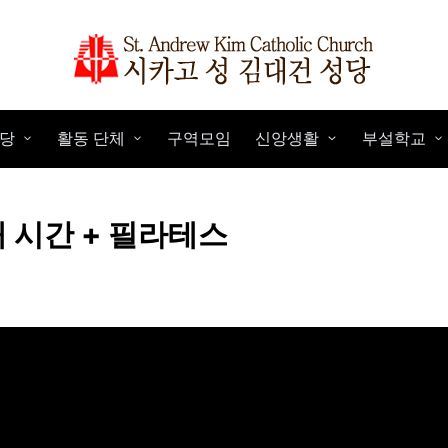
당
활동 단체
구역모임
신앙생활
부설학교
노래 시간 + 필라테스