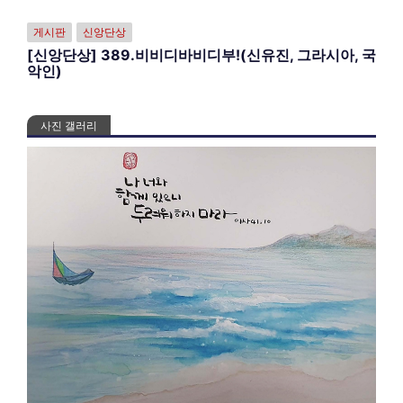
게시판
신앙단상
[신앙단상] 389.비비디바비디부!(신유진, 그라시아, 국
악인)
사진 갤러리