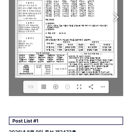
1/3
Post List #1