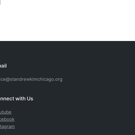
ail
fice@standrewkimchicago.org
nnect with Us
utube
cebook
stagram