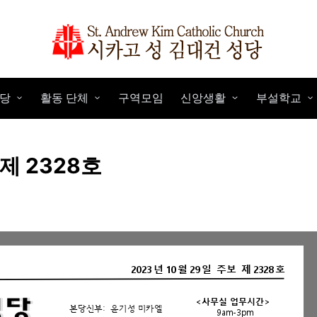
당
활동 단체
구역모임
신앙생활
부설학교
 제 2328호