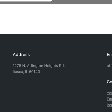
Address
Em
1275 N. Arlington Heights Rd.
of
Itasca, IL 60143
Co
Yo
Fa
In