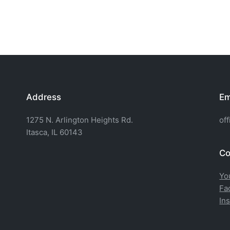
Address
Em
1275 N. Arlington Heights Rd.
of
Itasca, IL 60143
Co
Yo
Fa
In