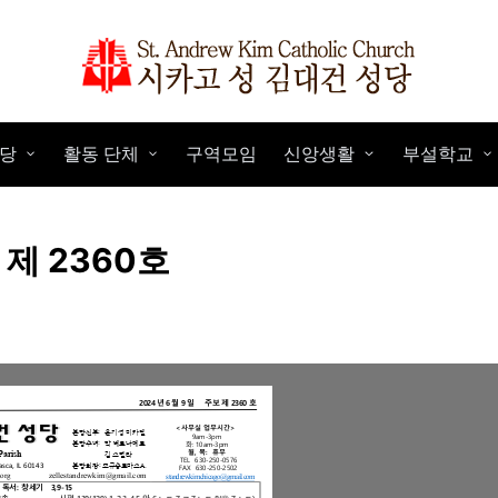
당
활동 단체
구역모임
신앙생활
부설학교
 제 2360호