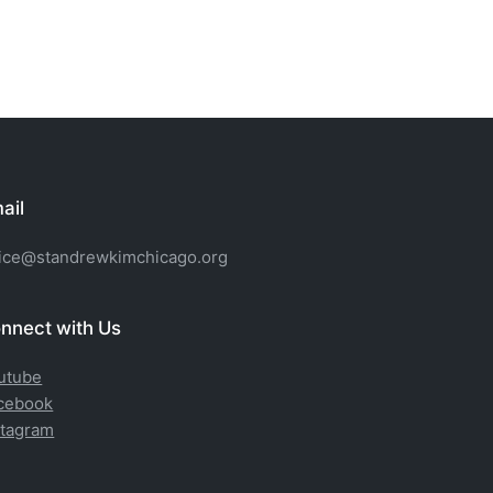
ail
fice@standrewkimchicago.org
nnect with Us
utube
cebook
stagram