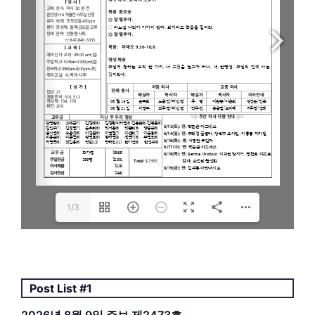
1/3
Post List #1